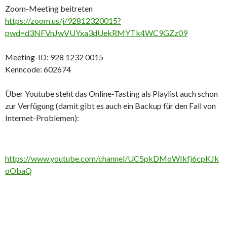
Zoom-Meeting beitreten
https://zoom.us/j/92812320015?
pwd=d3NFVnJwVUYxa3dUekRMYTk4WC9GZz09
Meeting-ID: 928 1232 0015
Kenncode: 602674
Über Youtube steht das Online-Tasting als Playlist auch schon
zur Verfügung (damit gibt es auch ein Backup für den Fall von
Internet-Problemen):
https://www.youtube.com/channel/UC5pkDMoWIkfj6cpKJk
oObaQ