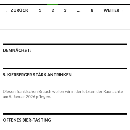
← ZURÜCK
1
2
3
…
8
WEITER →
Beitrags-
Navigation
DEMNÄCHST:
5. KIERBERGER STÄRK ANTRINKEN
Diesen fränkischen Brauch wollen wir in der letzten der Raunächte
am 5. Januar 2026 pflegen.
OFFENES BIER-TASTING