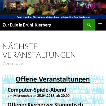
Suchen
Zur Eule in Brühl-Kierberg
SPRINGE
PRIMÄR
ZUM
MENÜ
INHALT
NÄCHSTE
VERANSTALTUNGEN
APRIL 18, 2018