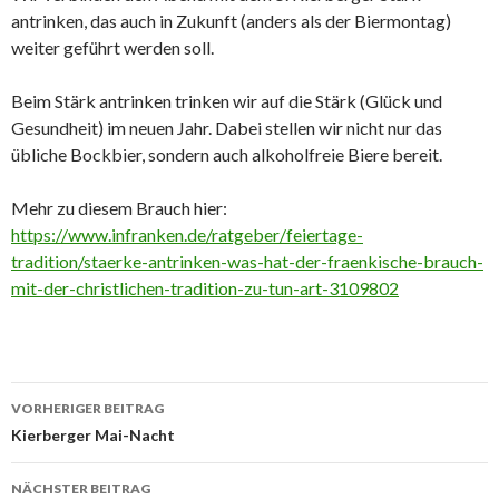
antrinken, das auch in Zukunft (anders als der Biermontag)
weiter geführt werden soll.
Beim Stärk antrinken trinken wir auf die Stärk (Glück und
Gesundheit) im neuen Jahr. Dabei stellen wir nicht nur das
übliche Bockbier, sondern auch alkoholfreie Biere bereit.
Mehr zu diesem Brauch hier:
https://www.infranken.de/ratgeber/feiertage-
tradition/staerke-antrinken-was-hat-der-fraenkische-brauch-
mit-der-christlichen-tradition-zu-tun-art-3109802
VORHERIGER BEITRAG
Beitrags-
Kierberger Mai-Nacht
Navigation
NÄCHSTER BEITRAG