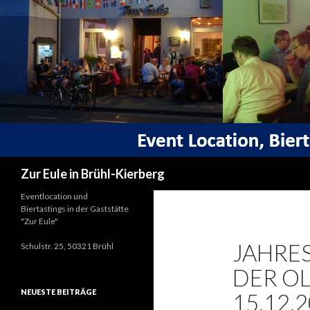
Suchen
Zur Eule in Brühl-Kierberg
Eventlocation und
Biertastings in der Gaststätte
"Zur Eule"
JAHRE
Schulstr. 25, 50321 Brühl
DER OL
NEUESTE BEITRÄGE
15.12.2