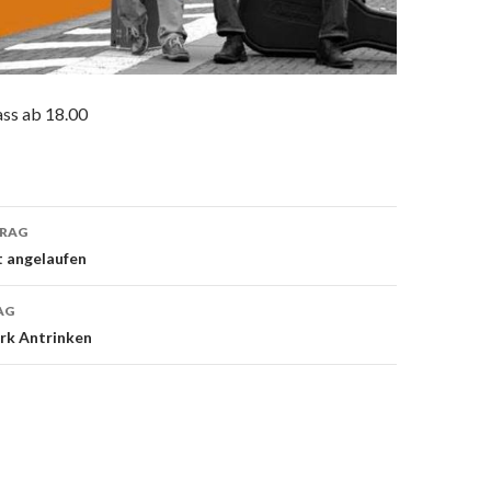
lass ab 18.00
TRAG
t angelaufen
on
AG
ärk Antrinken