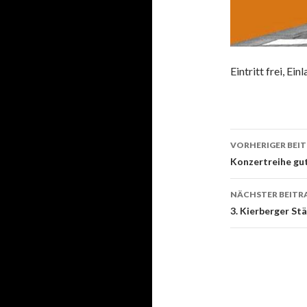
Eintritt frei, Ein
VORHERIGER BEI
Beitrags-
Konzertreihe gu
Navigati
NÄCHSTER BEITR
3. Kierberger St