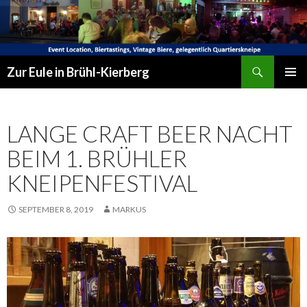
Suchen
Zur Eule in Brühl-Kierberg
SPRINGE
PRIMÄR
ZUM
MENÜ
INHALT
LANGE CRAFT BEER NACHT
BEIM 1. BRÜHLER
KNEIPENFESTIVAL
SEPTEMBER 8, 2019
MARKUS